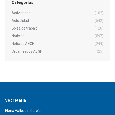
Categorías
Actividades
(102)
Actualidad
(542)
Bolsa de trabajo
(126)
Noticias
(597)
Noticias AEGH
(244)
Organizados AEGH
(25)
Secretaría
Elena Vallespín García