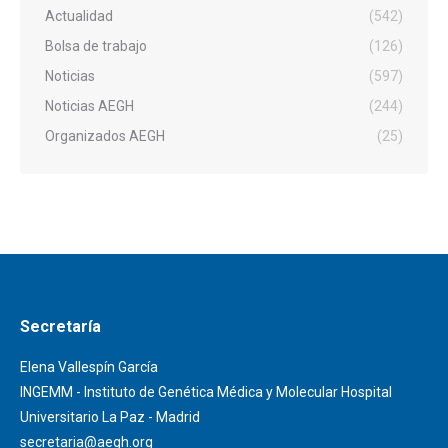
Actualidad
(542)
Bolsa de trabajo
(126)
Noticias
(597)
Noticias AEGH
(244)
Organizados AEGH
(25)
Secretaría
Elena Vallespín García
INGEMM - Instituto de Genética Médica y Molecular Hospital
Universitario La Paz - Madrid
secretaria@aegh.org