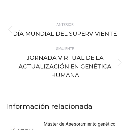
on
on
on
on
on
Facebook
X
Pinterest
WhatsApp
LinkedIn
Navegación
ANTERIOR
entre
DÍA MUNDIAL DEL SUPERVIVIENTE
Publicación
publicaciones
anterior:
SIGUIENTE
JORNADA VIRTUAL DE LA
ACTUALIZACIÓN EN GENÉTICA
Publicación
siguiente:
HUMANA
Información relacionada
Máster de Asesoramiento genético