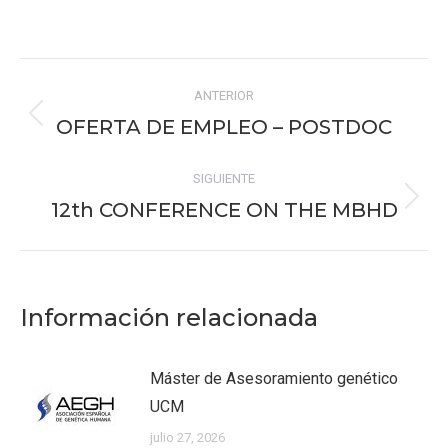
on
on
on
on
on
Facebook
X
Pinterest
WhatsApp
LinkedIn
Navegación
ANTERIOR
entre
OFERTA DE EMPLEO – POSTDOC
Publicación
publicaciones
anterior:
SIGUIENTE
12th CONFERENCE ON THE MBHD
Publicación
siguiente:
Información relacionada
Máster de Asesoramiento genético
UCM
julio 27, 2026