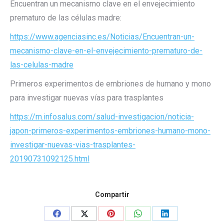
Encuentran un mecanismo clave en el envejecimiento
prematuro de las células madre:
https://www.agenciasinc.es/Noticias/Encuentran-un-
mecanismo-clave-en-el-envejecimiento-prematuro-de-
las-celulas-madre
Primeros experimentos de embriones de humano y mono
para investigar nuevas vías para trasplantes
https://m.infosalus.com/salud-investigacion/noticia-
japon-primeros-experimentos-embriones-humano-mono-
investigar-nuevas-vias-trasplantes-
20190731092125.html
Compartir
Share
Share
Share
Share
Share