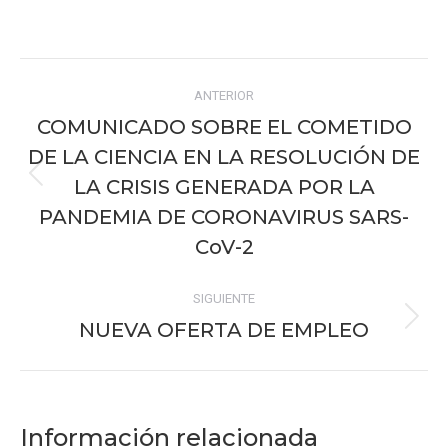
on
on
on
on
on
Facebook
X
Pinterest
WhatsApp
LinkedIn
Navegación
ANTERIOR
entre
COMUNICADO SOBRE EL COMETIDO
publicaciones
DE LA CIENCIA EN LA RESOLUCIÓN DE
LA CRISIS GENERADA POR LA
Publicación
anterior:
PANDEMIA DE CORONAVIRUS SARS-
CoV-2
SIGUIENTE
NUEVA OFERTA DE EMPLEO
Publicación
siguiente:
Información relacionada