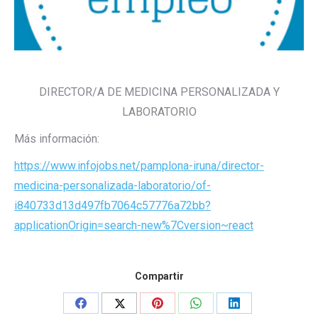
DIRECTOR/A DE MEDICINA PERSONALIZADA Y
LABORATORIO
Más información:
https://www.infojobs.net/pamplona-iruna/director-
medicina-personalizada-laboratorio/of-
i840733d13d497fb7064c57776a72bb?
applicationOrigin=search-new%7Cversion~react
Compartir
Share
Share
Share
Share
Share