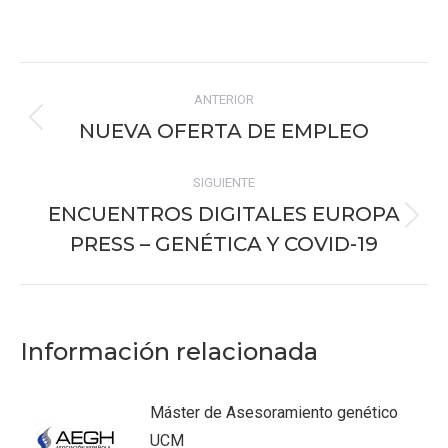
on
on
on
on
on
Facebook
X
Pinterest
WhatsApp
LinkedIn
Navegación
ANTERIOR
entre
NUEVA OFERTA DE EMPLEO
Publicación
publicaciones
anterior:
SIGUIENTE
ENCUENTROS DIGITALES EUROPA
Publicación
PRESS – GENÉTICA Y COVID-19
siguiente:
Información relacionada
Máster de Asesoramiento genético
UCM