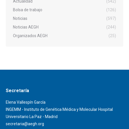
Actualidad
(542)
Bolsa de trabajo
(126)
Noticias
(597)
Noticias AEGH
(244)
Organizados AEGH
(25)
Secretaría
Elena Vallespín García
INGEMM - Instituto de Genética Médica y Molecular Hospital
Universitario La Paz - Madrid
secretaria@aegh.org