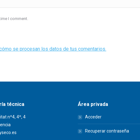
 time I comment.
cómo se procesan los datos de tus comentarios.
ía técnica
Área privada
itat nº4, 4º, 4
Acceder
encia
Recuperar contraseña
seco.es