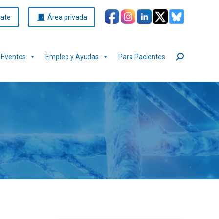
iate
Área privada
Eventos
Empleo y Ayudas
Para Pacientes
Buscar: