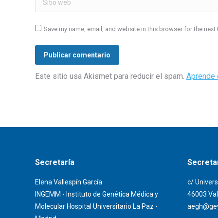
Save my name, email, and website in this browser for the next
Publicar comentario
Este sitio usa Akismet para reducir el spam.
Aprende 
Secretaría
Secretar
Elena Vallespín García
c/ Univers
INGEMM - Instituto de Genética Médica y
46003 Val
Molecular Hospital Universitario La Paz -
aegh@gey