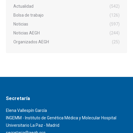
Actualidad
(542)
Bolsa de trabajo
(126)
Noticias
(597)
Noticias AEGH
(244)
Organizados AEGH
(25)
Secretaría
Elena Vallespín García
INGEMM - Instituto de Genética Médica y Molecular Hospital
Universitario La Paz - Madrid
secretaria@aegh.org