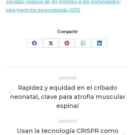
sanidad/-palanca-de-40-millones-a-las-comunidades-
para-medicina-personalizada-3295
Compartir
Share
Share
Share
Share
Share
on
on
on
on
on
Facebook
X
Pinterest
WhatsApp
LinkedIn
Navegación
ANTERIOR
entre
Rapidez y equidad en el cribado
publicaciones
neonatal, clave para atrofia muscular
Publicación
anterior:
espinal
SIGUIENTE
Usan la tecnología CRISPR como