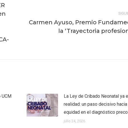
ER
en
SIGU
Carmen Ayuso, Premio Fundame
Publicación
la ‘Trayectoria profesion
siguiente:
CA-
co UCM
La Ley de Cribado Neonatal ya 
realidad: un paso decisivo hacia 
equidad en el diagnóstico prec
julio 24, 2026