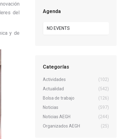
nnovación
Agenda
deres del
NO EVENTS
mica y de
Categorías
Actividades
(102)
Actualidad
(542)
Bolsa de trabajo
(126)
Noticias
(597)
Noticias AEGH
(244)
Organizados AEGH
(25)