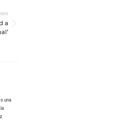
IENTE
d a
al’
es una
la
oz