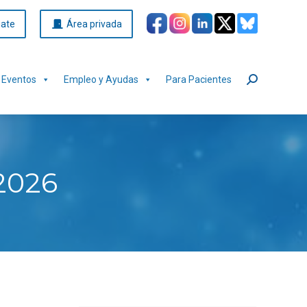
iate
Área privada
Eventos
Empleo y Ayudas
Para Pacientes
Buscar:
2026