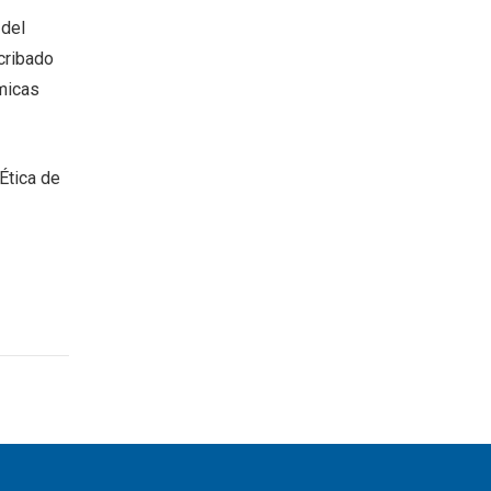
 del
cribado
micas
Ética de