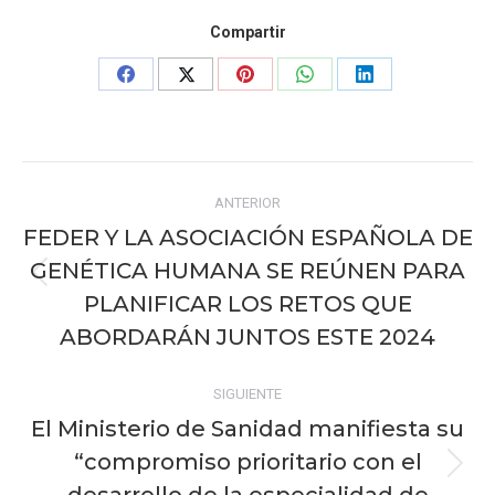
Compartir
Share
Share
Share
Share
Share
on
on
on
on
on
Facebook
X
Pinterest
WhatsApp
LinkedIn
Navegación
ANTERIOR
entre
FEDER Y LA ASOCIACIÓN ESPAÑOLA DE
publicaciones
GENÉTICA HUMANA SE REÚNEN PARA
Publicación
PLANIFICAR LOS RETOS QUE
anterior:
ABORDARÁN JUNTOS ESTE 2024
SIGUIENTE
El Ministerio de Sanidad manifiesta su
“compromiso prioritario con el
Publicación