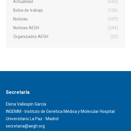
Actualidad
(542)
Bolsa de trabajo
(126)
Noticias
(597)
Noticias AEGH
(244)
Organizados AEGH
(25)
Secretaría
Elena Vallespín García
INGEMM - Instituto de Genética Médica y Molecular Hospital
Universitario La Paz - Madrid
secretaria@aegh.org