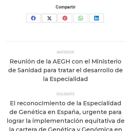
Compartir
Share
Share
Share
Share
Share
on
on
on
on
on
Facebook
X
Pinterest
WhatsApp
LinkedIn
Navegación
ANTERIOR
entre
Reunión de la AEGH con el Ministerio
publicaciones
de Sanidad para tratar el desarrollo de
Publicación
anterior:
la Especialidad
SIGUIENTE
El reconocimiento de la Especialidad
de Genética en España, urgente para
lograr la implementación equitativa de
Publicación
siguiente:
la cartera de Genética y Genómica en