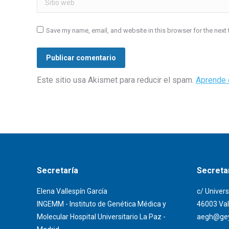
Save my name, email, and website in this browser for the next
Publicar comentario
Este sitio usa Akismet para reducir el spam.
Aprende 
Secretaría
Secretar
Elena Vallespín García
c/ Univers
INGEMM - Instituto de Genética Médica y
46003 Val
Molecular Hospital Universitario La Paz -
aegh@gey