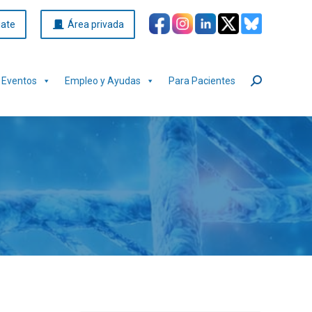
iate
Área privada
Eventos
Empleo y Ayudas
Para Pacientes
Buscar: