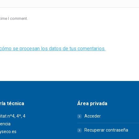
 time I comment.
cómo se procesan los datos de tus comentarios.
ía técnica
Área privada
itat nº4, 4º, 4
Acceder
encia
Recuperar contraseña
seco.es