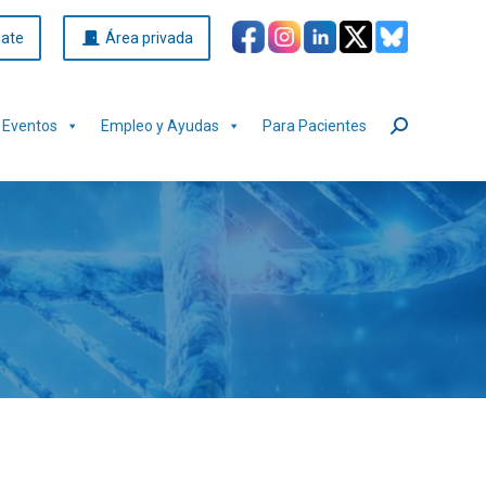
iate
Área privada
Eventos
Empleo y Ayudas
Para Pacientes
Buscar: