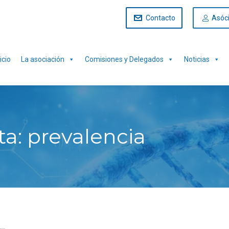
Contacto
Asóc
icio
La asociación
Comisiones y Delegados
Noticias
ta:
prevalencia