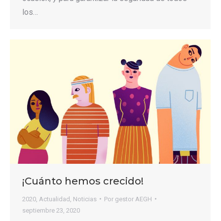
los…
¡Cuánto hemos crecido!
2020
,
Actualidad
,
Noticias
Por
gestor AEGH
septiembre 23, 2020