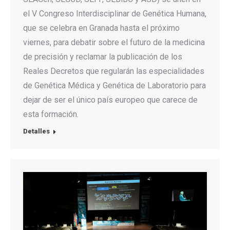
el V Congreso Interdisciplinar de Genética Humana,
que se celebra en Granada hasta el próximo
viernes, para debatir sobre el futuro de la medicina
de precisión y reclamar la publicación de los
Reales Decretos que regularán las especialidades
de Genética Médica y Genética de Laboratorio para
dejar de ser el único país europeo que carece de
esta formación.
Detalles