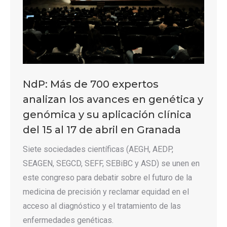
NdP: Más de 700 expertos
analizan los avances en genética y
genómica y su aplicación clínica
del 15 al 17 de abril en Granada
Siete sociedades científicas (AEGH, AEDP,
SEAGEN, SEGCD, SEFF, SEBiBC y ASD) se unen en
este congreso para debatir sobre el futuro de la
medicina de precisión y reclamar equidad en el
acceso al diagnóstico y el tratamiento de las
enfermedades genéticas.