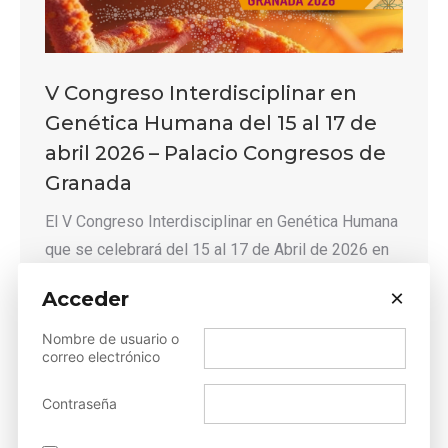
V Congreso Interdisciplinar en
Genética Humana del 15 al 17 de
abril 2026 – Palacio Congresos de
Granada
El V Congreso Interdisciplinar en Genética Humana
que se celebrará del 15 al 17 de Abril de 2026 en
el Palacio de Congresos de Granada, está
×
Acceder
organizado por las siguientes Sociedades:
Nombre de usuario o
Detalles
correo electrónico
Contraseña