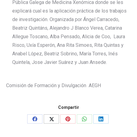
Pública Galega de Medicina Xenómica donde se les
explicará cual es la aplicación práctica de los trabajos
de investigación. Organizada por Ángel Carracedo,
Beatriz Quintáns, Alejandro J Blanco Verea, Catarina
Allegue Toscano, Alba Pensado, Alicia de Coo, Laura
Risco, Uxía Esperón, Ana Rita Simoes, Rita Quintas y
Anabel López, Beatriz Sobrino, María Torres, Inés
Quintela, Jose Javier Suárez y Juan Ansede.
Comisión de Formación y Divulgación AEGH
Compartir
Share
Share
Share
Share
Share
on
on
on
on
on