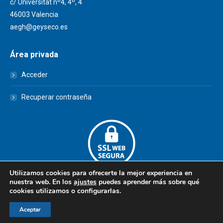
c/ Universitat nº4, 4º, 4
46003 Valencia
aegh@geyseco.es
Área privada
Acceder
Recuperar contraseña
Utilizamos cookies para ofrecerte la mejor experiencia en
nuestra web. En los
ajustes
puedes aprender más sobre qué
cookies utilizamos o configurarlas.
© AEGH - Todos los derechos reservados
Aceptar
Aviso legal
|
Política de privacidad
|
Politica de cookies