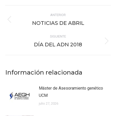
Facebook
X
Pinterest
WhatsApp
LinkedIn
Navegación
ANTERIOR
entre
NOTICIAS DE ABRIL
Publicación
publicaciones
anterior:
SIGUIENTE
DÍA DEL ADN 2018
Publicación
siguiente:
Información relacionada
Máster de Asesoramiento genético
UCM
julio 27, 2026