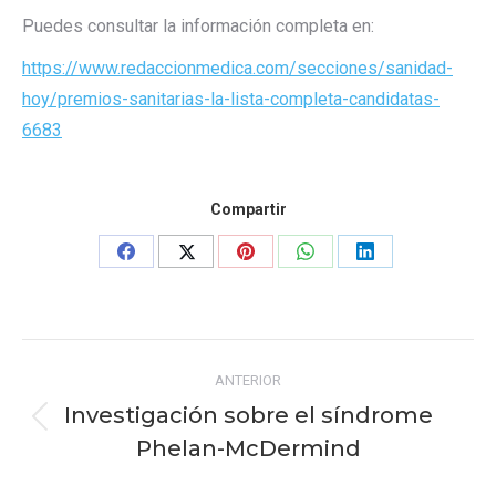
Puedes consultar la información completa en:
https://www.redaccionmedica.com/secciones/sanidad-
hoy/premios-sanitarias-la-lista-completa-candidatas-
6683
Compartir
Share
Share
Share
Share
Share
on
on
on
on
on
Facebook
X
Pinterest
WhatsApp
LinkedIn
Navegación
ANTERIOR
entre
Investigación sobre el síndrome
Publicación
publicaciones
Phelan-McDermind
anterior: