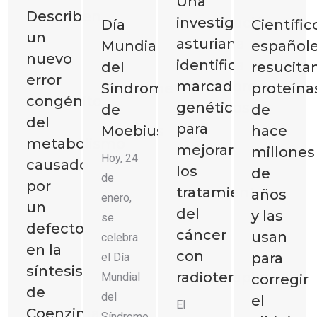
Una
Describen
investigación
2023
2023
2023
2023
Día
Científic
un
asturiana
Mundial
español
nuevo
identifica
del
resucita
error
marcadores
Síndrome
proteína
congénito
genéticos
de
de
del
para
Moebius
hace
metabolismo
mejorar
millones
Hoy, 24
causado
los
de
de
por
tratamientos
años
enero,
un
del
y las
se
defecto
cáncer
usan
celebra
en la
con
para
el Día
síntesis
radioterapia
Mundial
corregir
de
del
el
El
Coenzima
Síndrome