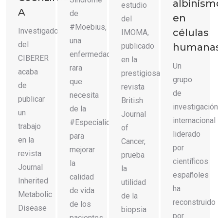
albinism
estudio
A
de
en
del
#Moebius,
Investigadores
células
IMOMA,
una
del
publicado
humana
enfermedad
CIBERER
en la
Un
rara
acaba
prestigiosa
grupo
que
de
revista
de
necesita
publicar
British
investigación
de la
un
Journal
internacional
#EspecialidadGenéticaYA
trabajo
of
liderado
para
en la
Cancer,
por
mejorar
revista
prueba
científicos
la
Journal
la
españoles
calidad
Inherited
utilidad
ha
de vida
Metabolic
de la
reconstruido
de los
Disease
biopsia
por
pacientes.