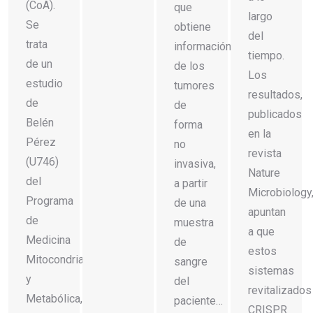
(CoA).
que
largo
Se
obtiene
del
trata
información
tiempo.
de un
de los
Los
estudio
tumores
resultados,
de
de
publicados
Belén
forma
en la
Pérez
no
revista
(U746)
invasiva,
Nature
del
a partir
Microbiology
Programa
de una
apuntan
de
muestra
a que
Medicina
de
estos
Mitocondrial
sangre
sistemas
y
del
revitalizados
Metabólica,
paciente…
CRISPR