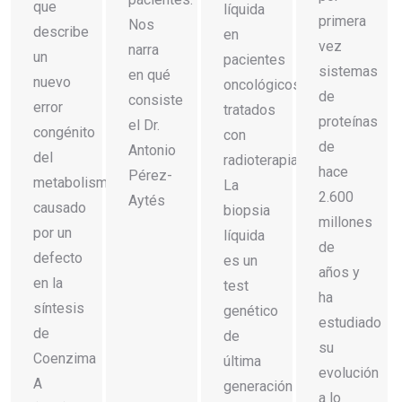
que
líquida
primera
Nos
describe
en
vez
narra
un
pacientes
sistemas
en qué
nuevo
oncológicos
de
consiste
error
tratados
proteínas
el Dr.
congénito
con
de
Antonio
del
radioterapia.
hace
Pérez-
metabolismo
La
2.600
Aytés
causado
biopsia
millones
por un
líquida
de
defecto
es un
años y
en la
test
ha
síntesis
genético
estudiado
de
de
su
Coenzima
última
evolución
A
generación
a lo