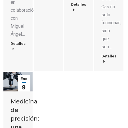
en
Detalles
Cas no
colaboración
solo
con
funcionan,
Miguel
sino
Ángel…
que
Detalles
son…
Detalles
Ene
9
2023
Medicina
de
precisión:
una