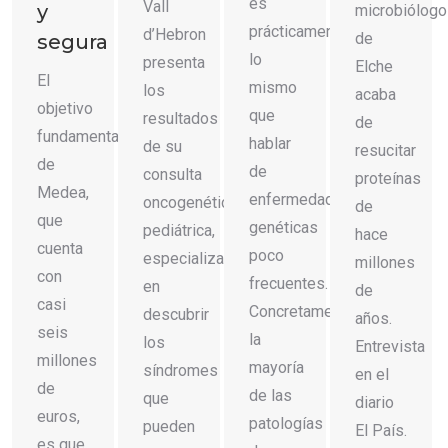
es
Vall
y
microbiólogo
prácticamente
d’Hebron
de
segura
lo
presenta
Elche
El
mismo
los
acaba
objetivo
que
resultados
de
fundamental
hablar
de su
resucitar
de
de
consulta
proteínas
Medea,
enfermedades
oncogenética
de
que
genéticas
pediátrica,
hace
cuenta
poco
especializada
millones
con
frecuentes.
en
de
casi
Concretamente,
descubrir
años.
seis
la
los
Entrevista
millones
mayoría
síndromes
en el
de
de las
que
diario
euros,
patologías
pueden
El País.
es que