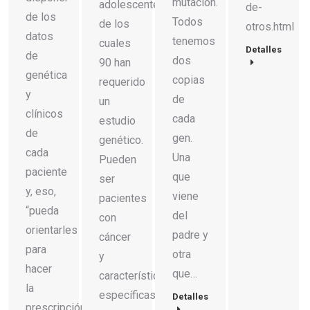
mutación.
adolescentes,
de-
de los
Todos
de los
otros.html
datos
tenemos
cuales
Detalles
de
dos
90 han
genética
copias
requerido
y
de
un
clínicos
cada
estudio
de
gen.
genético.
cada
Una
Pueden
paciente
que
ser
y, eso,
viene
pacientes
“pueda
del
con
orientarles
padre y
cáncer
para
otra
y
hacer
que…
características
la
específicas…
Detalles
prescripción