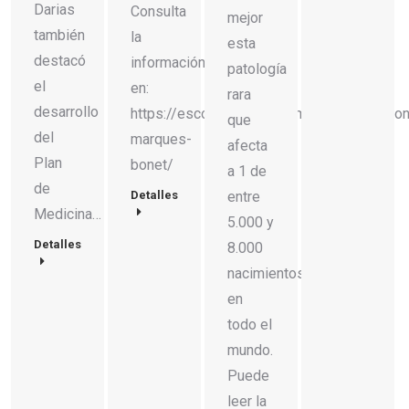
Darias
Consulta
mejor
también
la
esta
destacó
información
patología
el
en:
rara
desarrollo
https://escolaeuropeadhumanitats.com/po
que
del
marques-
afecta
Plan
bonet/
a 1 de
de
Detalles
entre
Medicina…
5.000 y
Detalles
8.000
nacimientos
en
todo el
mundo.
Puede
leer la