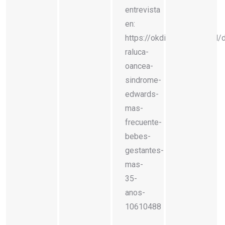
entrevista
en:
https://okdiario.com/salud/d
raluca-
oancea-
sindrome-
edwards-
mas-
frecuente-
bebes-
gestantes-
mas-
35-
anos-
10610488