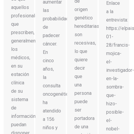
de
aumentar
Enlace
aquellos
origen
las
a la
profesionales
genético
probabilidades
entrevista:
que
hereditarias
de
https://elpa
prescriben,
son
padecer
01-
generalmente
recesivas,
cáncer.
28/francis-
los
lo que
En
mojica-
médicos,
quiere
cinco
el-
en su
decir
años,
investigador-
estación
que
la
en-la-
clínica
una
consulta
sombra-
de su
persona
oncogenética
que-
sistema
puede
ha
hizo-
de
ser
atendido
posible-
información,
portadora
a 156
el-
puedan
de una
niños y
nobel-
disponer