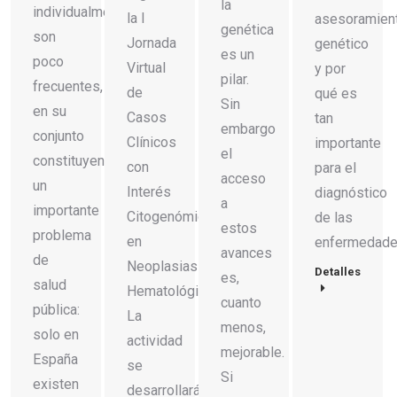
la
individualmente
la I
asesoramien
genética
son
Jornada
genético
es un
poco
Virtual
y por
pilar.
frecuentes,
de
qué es
Sin
en su
Casos
tan
embargo
conjunto
Clínicos
importante
el
constituyen
con
para el
acceso
un
Interés
diagnóstico
a
importante
Citogenómico
de las
estos
problema
en
enfermedad
avances
de
Neoplasias
Detalles
es,
salud
Hematológicas.
cuanto
pública:
La
menos,
solo en
actividad
mejorable.
España
se
Si
existen
desarrollará