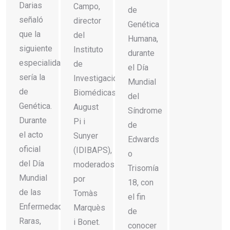
Darias
Campo,
de
señaló
director
Genética
que la
del
Humana,
siguiente
Instituto
durante
especialidad
de
el Día
sería la
Investigaciones
Mundial
de
Biomédicas
del
Genética.
August
Síndrome
Durante
Pi i
de
el acto
Sunyer
Edwards
oficial
(IDIBAPS),
o
del Día
moderados
Trisomía
Mundial
por
18, con
de las
Tomàs
el fin
Enfermedades
Marquès
de
Raras,
i Bonet.
conocer