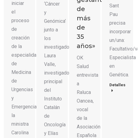
iniciar
‘Cáncer
Sant
de
el
y
Pau
más
proceso
Genómica’
precisa
de
de
junto a
incorporar
35
creación
los
un/una:
años»
de la
investigadores
Facultativo/v
especialidad
Laura
Especialista
OK
de
Valle,
en
Salud
Medicina
investigadora
Genética.
entrevista
de
principal
a
Detalles
Urgencias
del
Raluca
y
Instituto
Oancea,
Emergencias,
Catalán
vocal
la
de
de la
ministra
Oncología
Asociación
Carolina
y Elías
Española