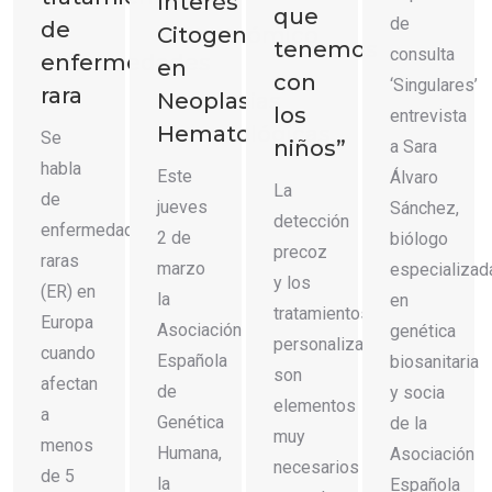
Interés
que
de
de
Citogenómico
tenemos
consulta
enfermedades
en
con
‘Singulares’
rara
Neoplasias
los
entrevista
Hematológicas
Se
niños”
a Sara
habla
Este
Álvaro
La
de
jueves
Sánchez,
detección
enfermedades
2 de
biólogo
precoz
raras
marzo
especializad
y los
(ER) en
la
en
tratamientos
Europa
Asociación
genética
personalizados
cuando
Española
biosanitaria
son
afectan
de
y socia
elementos
a
Genética
de la
muy
menos
Humana,
Asociación
necesarios
de 5
la
Española