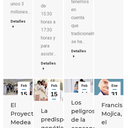
tenemos
unos 3
de
en
millones…
15:30
cuenta
horas a
Detalles
que
17:30
tradicionalmente
horas y
se ha…
para
Detalles
asistir…
Detalles
Feb
Feb
Feb
Ene
15
15
14
31
Los
2023
2023
2023
2023
El
Francis
La
peligros
Proyecto
Mojica,
predisposición
de la
Medea
el
genética