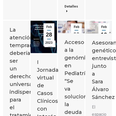
Detalles
Feb
Feb
Feb
La
28
23
16
atención
Acceso
Asesora
2023
2023
2023
temprana
a la
genético
debería
genómica
entrevis
ser
I
en
junto
un
Jornada
Pediatría:
a
derecho
virtual
“Se
Sara
universal,
de
va
Álvaro
indispensable
Casos
solucionando
Sánchez
para
Clínicos
la
el
El
con
deuda
espacio
tratamiento