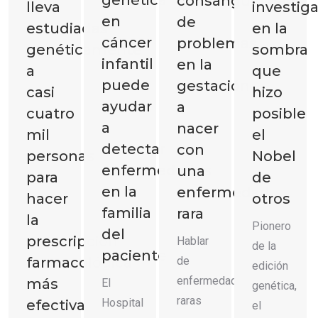
consanguinidad:
lleva
investig
en
de
estudiadas
en la
cáncer
problemas
genéticamente
sombra
infantil
en la
a
que
puede
gestación
casi
hizo
ayudar
a
cuatro
posible
a
nacer
mil
el
detectar
con
personas
Nobel
enfermedades
una
para
de
en la
enfermedad
hacer
otros
familia
rara
la
Pionero
del
prescripción
Hablar
de la
paciente
de
farmacológica
edición
enfermedades
más
El
genética,
raras
Hospital
efectiva
el