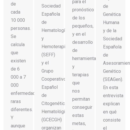
para el
de
Sociedad
de
pronóstico
cada
Española
Genética
de los
10 000
de
Humana
pequeños,
personas.
Hematología
y de la
y en el
Se
y
Sociedad
desarrollo
calcula
Hemoterapia
Española
de
que
(SEFF)
de
herramientas
existen
y el
Asesoramien
y
de 6
Grupo
Genético
terapias
000 a 7
Cooperativo
(SEAGen).
que
000
Español
En esta
nos
enfermedades
de
entrevista
permitan
raras
Citogenética
explican
conseguir
diferentes.
Hematológica
en qué
estas
Y
(GCECGH)
consiste
metas,
aunque
organizan
el