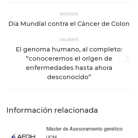
Facebook
X
Pinterest
WhatsApp
LinkedIn
Navegación
ANTERIOR
entre
Día Mundial contra el Cáncer de Colon
Publicación
publicaciones
anterior:
SIGUIENTE
El genoma humano, al completo:
“conoceremos el origen de
Publicación
enfermedades hasta ahora
siguiente:
desconocido”
Información relacionada
Máster de Asesoramiento genético
UCM