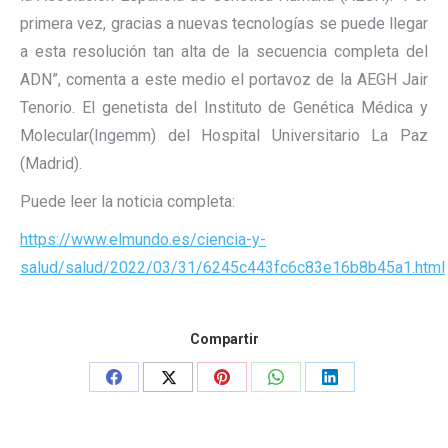
primera vez, gracias a nuevas tecnologías se puede llegar
a esta resolución tan alta de la secuencia completa del
ADN”, comenta a este medio el portavoz de la AEGH Jair
Tenorio. El genetista del Instituto de Genética Médica y
Molecular(Ingemm) del Hospital Universitario La Paz
(Madrid).
Puede leer la noticia completa:
https://www.elmundo.es/ciencia-y-
salud/salud/2022/03/31/6245c443fc6c83e16b8b45a1.html
Compartir
Share
Share
Share
Share
Share
on
on
on
on
on