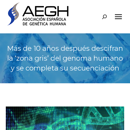
Buscar:
Más de 10 años después descifran
la ‘zona gris’ del genoma humano
y se completa su secuenciación