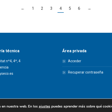
←
1
2
3
4
5
6
→
ía técnica
Área privada
itat nº4, 4º, 4
Acceder
encia
Recuperar contraseña
seco.es
a en nuestra web. En los
ajustes
puedes aprender más sobre qué cookies