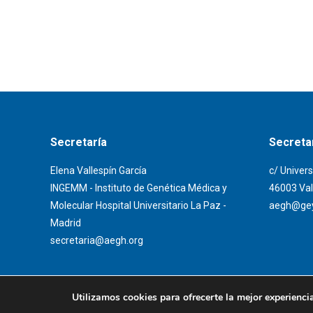
Secretaría
Secretar
Elena Vallespín García
c/ Univers
INGEMM - Instituto de Genética Médica y
46003 Val
Molecular Hospital Universitario La Paz -
aegh@gey
Madrid
secretaria@aegh.org
Utilizamos cookies para ofrecerte la mejor experienci
© AEGH - Todos los derechos reservados