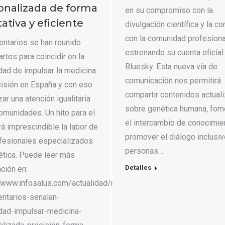
onalizada de forma
en su compromiso con la
ativa y eficiente
divulgación científica y la c
con la comunidad profesiona
entarios se han reunido
estrenando su cuenta oficial
rtes para coincidir en la
Bluesky. Esta nueva vía de
dad de impulsar la medicina
comunicación nos permitirá
cisión en España y con eso
compartir contenidos actual
zar una atención igualitaria
sobre genética humana, fom
omunidades. Un hito para el
el intercambio de conocimie
á imprescindible la labor de
promover el diálogo inclusi
ofesionales especializados
personas…
ética. Puede leer más
Detalles
ción en:
/www.infosalus.com/actualidad/noticia-
entarios-senalan-
dad-impulsar-medicina-