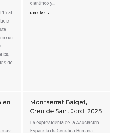
científico y…
 15 al
Detalles
lacio
ste
omo un
a
tica,
ales de
a en
Montserrat Baiget,
Creu de Sant Jordi 2025
La expresidenta de la Asociación
o más
Española de Genética Humana