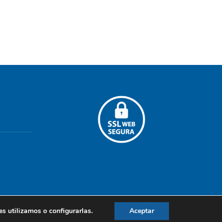
 utilizamos o configurarlas.
Aceptar
Aviso legal
|
Política de privacidad
|
Politica de cookies