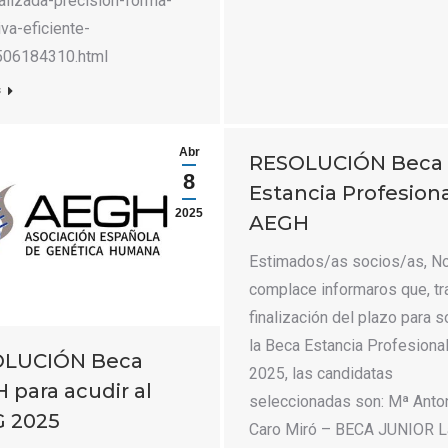
alizada-precision-forma-
iva-eficiente-
06184310.html
s
Abr
RESOLUCIÓN Beca
8
Estancia Profesion
2025
AEGH
Estimados/as socios/as, N
complace informaros que, tr
finalización del plazo para so
la Beca Estancia Profesion
OLUCIÓN Beca
2025, las candidatas
 para acudir al
seleccionadas son: Mª Anto
 2025
Caro Miró – BECA JUNIOR L