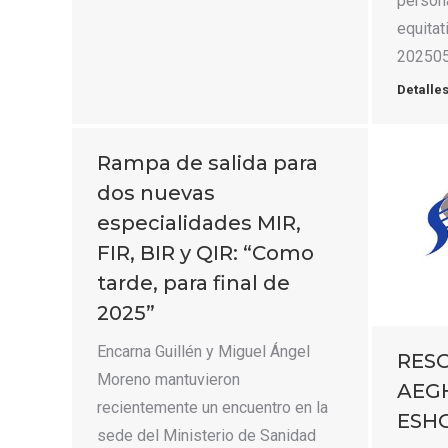
person
equitat
202505
Detalle
Rampa de salida para
dos nuevas
especialidades MIR,
FIR, BIR y QIR: “Como
tarde, para final de
2025”
Encarna Guillén y Miguel Ángel
RES
Moreno mantuvieron
AEGH
recientemente un encuentro en la
ESHG
sede del Ministerio de Sanidad