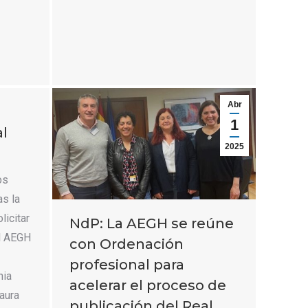
Abr
1
al
2025
os
as la
licitar
NdP: La AEGH se reúne
al AEGH
con Ordenación
profesional para
nia
acelerar el proceso de
aura
publicación del Real