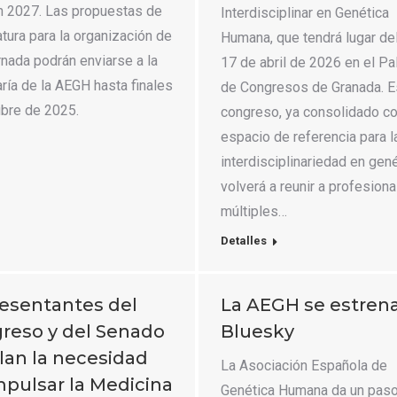
en 2027. Las propuestas de
Interdisciplinar en Genética
tura para la organización de
Humana, que tendrá lugar del
rnada podrán enviarse a la
17 de abril de 2026 en el Pa
ría de la AEGH hasta finales
de Congresos de Granada. E
ubre de 2025.
congreso, ya consolidado c
espacio de referencia para l
interdisciplinariedad en gené
volverá a reunir a profesion
múltiples…
Detalles
esentantes del
La AEGH se estren
reso y del Senado
Bluesky
lan la necesidad
La Asociación Española de
mpulsar la Medicina
Genética Humana da un pas