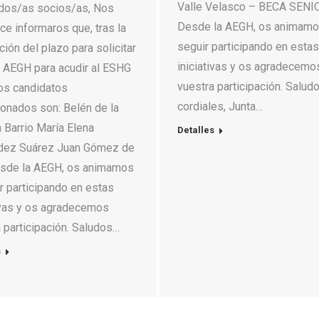
Valle Velasco – BECA SENI
dos/as socios/as, Nos
Desde la AEGH, os animamo
e informaros que, tras la
seguir participando en estas
ación del plazo para solicitar
iniciativas y os agradecemo
a AEGH para acudir al ESHG
vuestra participación. Salud
los candidatos
cordiales, Junta…
onados son: Belén de la
 Barrio María Elena
Detalles
dez Suárez Juan Gómez de
sde la AEGH, os animamos
r participando en estas
ivas y os agradecemos
 participación. Saludos…
s