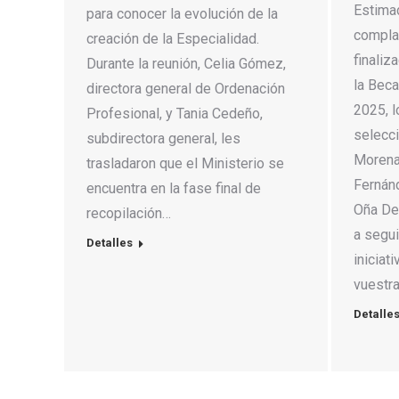
Estima
para conocer la evolución de la
complac
creación de la Especialidad.
finaliz
Durante la reunión, Celia Gómez,
la Bec
directora general de Ordenación
2025, 
Profesional, y Tania Cedeño,
selecci
subdirectora general, les
Morena
trasladaron que el Ministerio se
Fernán
encuentra en la fase final de
Oña De
recopilación…
a segui
Detalles
iniciat
vuestra
Detalle