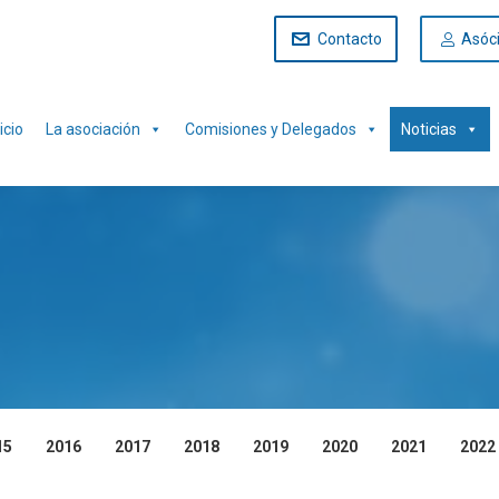
Contacto
Asóc
icio
La asociación
Comisiones y Delegados
Noticias
15
2016
2017
2018
2019
2020
2021
2022