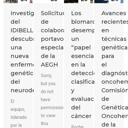
2025
2025
2025
2025
Avances
Investigadores
Solicitud
Los
reciente
del
de
biomarcadores
en
IDIBELL
colaboración:
desempeñan
técnicas
descubren
portavoces
un
genética
una
especializados
“papel
para
nueva
de la
esencial”
el
enfermedad
AEGH
en la
diagnóst
genética
detección,
Sorry,
oncohem
del
clasificación
but you
Comisió
neurodesarrollo
y
do not
de
evaluación
have
El
Genétic
del
permission
equipo,
Oncohem
cáncer
to view
liderado
this
de la
por la
Roche