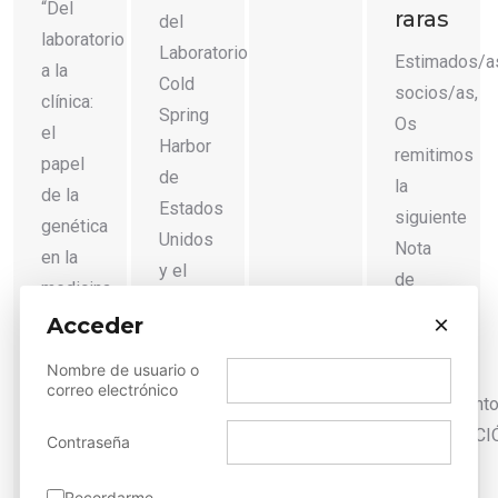
“Del
raras
del
laboratorio
Laboratorio
Estimados/a
a la
Cold
socios/as,
clínica:
Spring
Os
el
Harbor
remitimos
papel
de
la
de la
Estados
siguiente
genética
Unidos
Nota
en la
y el
de
medicina
encargado
Prensa
de
×
Acceder
de
para
precisión“.
cerrar
Nombre de usuario o
vuestro
Detalles
correo electrónico
el II
conocimient
Congreso
‘DECLARACI
Contraseña
Iberoamericano
DE
de
MURCIA
Recordarme