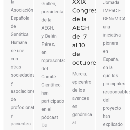
XXIX
la
Jornada
Guillén,
Congreso
Asociación
IMPaCT-
presidenta
Española
de la
GENóMICA,
de la
de
una
AEGH
AEGH,
Genética
iniciativa
del 7
y Belén
Humana
pionera
Pérez,
al 10
se une
en
en
de
con
España,
representación
octubre
otras
en la
del
Murcia,
sociedades
que los
Comité
epicentro
y
principales
Científico,
de los
asociaciones
responsable
han
avances
de
del
participado
en
profesionales
proyecto
en el
genómica
y
han
pódcast
al
pacientes
explicado
De