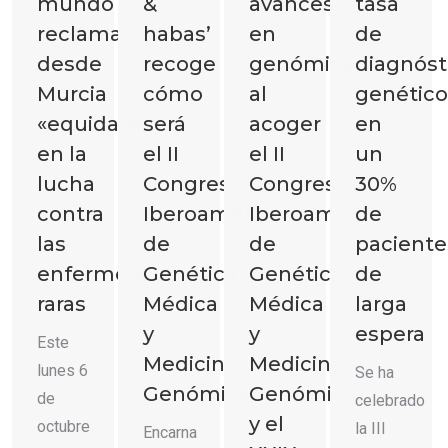
mundo
&
avances
tasa
reclaman
habas’
en
de
desde
recoge
genómica
diagnóst
Murcia
cómo
al
genético
«equidad»
será
acoger
en
en la
el II
el II
un
lucha
Congreso
Congreso
30%
contra
Iberoamericano
Iberoamericano
de
las
de
de
paciente
enfermedades
Genética
Genética
de
raras
Médica
Médica
larga
y
y
espera
Este
Medicina
Medicina
lunes 6
Se ha
Genómica
Genómica
de
celebrado
y el
octubre
la III
Encarna