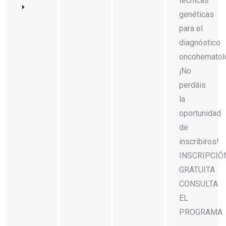
técnicas
genéticas
para el
diagnóstico
oncohematoló
¡No
perdáis
la
oportunidad
de
inscribiros!
INSCRIPCIÓ
GRATUITA
CONSULTA
EL
PROGRAMA