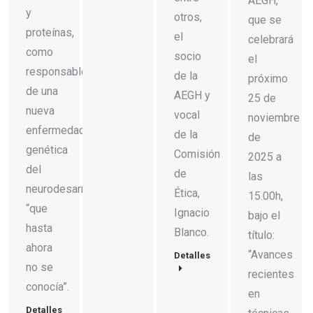
AEGH,
y
otros,
que se
proteínas,
el
celebrará
como
socio
el
responsables
de la
próximo
de una
AEGH y
25 de
nueva
vocal
noviembre
enfermedad
de la
de
genética
Comisión
2025 a
del
de
las
neurodesarrollo
Ética,
15.00h,
“que
Ignacio
bajo el
hasta
Blanco.
título:
ahora
“Avances
Detalles
no se
recientes
conocía”.
en
Detalles