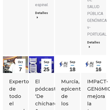
espinal.
SALUD
Detalles
PÚBLICA
GENÓMICA
v-
PORTUGAL
Detalles
Oct
Sep
Sep
Sep
7
25
18
16
2025
2025
2025
2025
Expertos
El
Murcia,
IMPaCT-
de
pódcast
epicentro
GENóMI
todo
‘De
de
mejora
el
chícharos
los
la