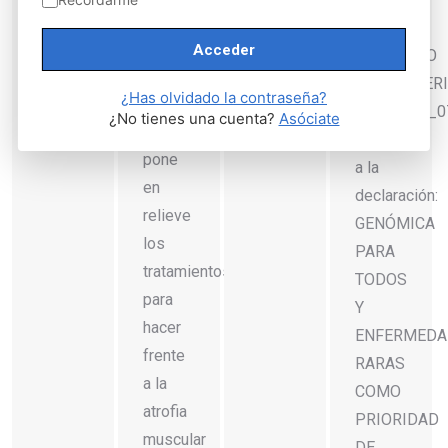
Genética
ER’_II
Médica
CONGRESO
y
IBEROAMER
¿Has olvidado la contraseña?
Medicina
GENÉTICA_07
¿No tienes una cuenta?
Asóciate
Genómica,
Enlace
pone
a la
en
declaración:
relieve
GENÓMICA
los
PARA
tratamientos
TODOS
para
Y
hacer
ENFERMEDA
frente
RARAS
a la
COMO
atrofia
PRIORIDAD
muscular
DE