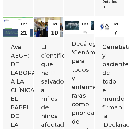
Detalles
Oct
Oct
Oct
Oct
21
10
9
7
2025
2025
2025
2025
Decálogo
Aval
El
Genetist
‘Genómica
AEGH:
científico
y
para
DEL
que
paciente
todos
LABORATORIO
ha
de
y
A LA
salvado
todo
enfermedades
CLÍNICA:
a
el
raras
EL
miles
mundo
como
PAPEL
de
firman
prioridad
DE
niños
la
de
LA
afectados
‘Declara