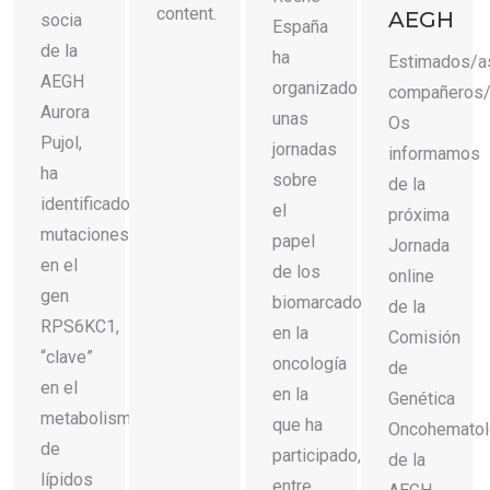
content.
AEGH
socia
España
de la
ha
Estimados/a
AEGH
organizado
compañeros/
Aurora
unas
Os
Pujol,
jornadas
informamos
ha
sobre
de la
identificado
el
próxima
mutaciones
papel
Jornada
en el
de los
online
gen
biomarcadores
de la
RPS6KC1,
en la
Comisión
“clave”
oncología
de
en el
en la
Genética
metabolismo
que ha
Oncohematol
de
participado,
de la
lípidos
entre