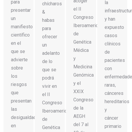
acoger
para
la
chícharos
el II
presentar
infraestructu
&
Congreso
un
y han
habas
Iberoamericano
manifiesto
expuesto
para
de
científico
casos
ofrecer
Genética
en el
clínicos
un
Médica
que se
de
adelanto
y
advierte
pacientes
de lo
Medicina
sobre
con
que se
Genómica
los
enfermedad
podrá
y el
riesgos
raras,
vivir en
XXIX
que
cánceres
el II
Congreso
presentan
hereditarios
Congreso
de la
las
y
Iberoamericano
AEGH
desigualdades
cáncer
de
del 7 al
en
primario
Genética