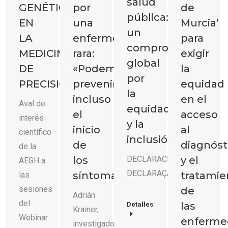
salud
GENÉTICA
por
de
pública:
EN
una
Murcia’
un
LA
enfermedad
para
compromiso
MEDICINA
rara:
exigir
global
DE
«Podemos
la
por
PRECISIÓN
prevenir
equidad
la
incluso
en el
Aval de
equidad
el
acceso
interés
y la
inicio
al
científico
inclusión’
de
diagnóst
de la
los
y el
DECLARACIÓN
AEGH a
DECLARAÇAO
síntomas»
tratamie
las
sesiones
de
Adrián
del
las
Detalles
Krainer,
Webinar
enferme
investigador