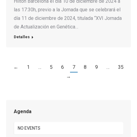
Hilton Barcelona el día 10 de diciembre de 2024 a
las 17:30h, previo a la Jornada que se celebrará el
día 11 de diciembre de 2024, titulada “XVI Jornada
de Actualización en Genética…
Detalles
←
1
…
5
6
7
8
9
…
35
→
Agenda
NO EVENTS