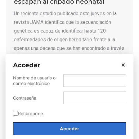
escapan al cribado neonatal
Un reciente estudio publicado este jueves en la
revista JAMA identifica que la secuenciación
genética es capaz de identificar hasta 120
enfermedades de origen hereditario frente a la
apenas una decena que se han encontrado a través
de la tradicional prueba del talón. En el reportaje de
×
Acceder
El País Belén Pérez, vicepresidenta de la AEGH,…
Detalles
Nombre de usuario o
correo electrónico
Contraseña
Bolsa de viaje XVI Jornada de
Recordarme
Actualización en Genética
Humana
Estimado/a socio/a, Con motivo de la próxima