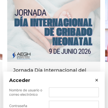
Jornada Día Internacional del
Cribado Neonatal, Comisión de
×
Acceder
Enfermedades Raras de la AEGH
Nombre de usuario o
2026
,
2026
,
Actividades
,
Actualidad
,
Congresos y
correo electrónico
jornadas AEGH
,
Noticias
,
Noticias AEGH
,
Organizados
AEGH
Contraseña