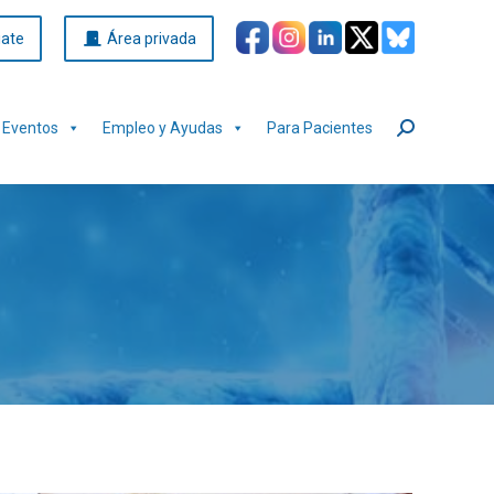
iate
Área privada
Eventos
Empleo y Ayudas
Para Pacientes
Buscar: