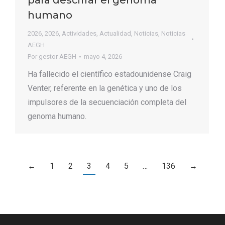
para descifrar el genoma
humano
2026
,
2026
,
Actividades
,
Actualidad
,
Noticias
,
Noticias
AEGH
Por
gestor AEGH
mayo 4, 2026
Ha fallecido el científico estadounidense Craig
Venter, referente en la genética y uno de los
impulsores de la secuenciación completa del
genoma humano.
←
1
2
3
4
5
…
136
→