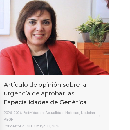
Artículo de opinión sobre la
urgencia de aprobar las
Especialidades de Genética
2026
,
2026
,
Actividades
,
Actualidad
,
Noticias
,
Noticias
AEGH
Por
gestor AEGH
mayo 11, 2026