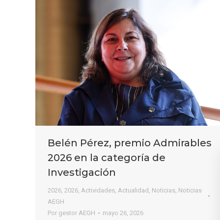
Belén Pérez, premio Admirables
2026 en la categoría de
Investigación
2026
,
2026
,
Actividades
,
Actualidad
,
Noticias
,
Noticias
AEGH
Por
gestor AEGH
mayo 26, 2026