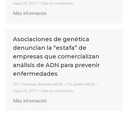
mayo 23, 2017
Deja un comentario
Más información
Asociaciones de genética
denuncian la “estafa” de
empresas que comercializan
análisis de ADN para prevenir
enfermedades
2017
,
Noticias
,
Noticias AEGH
Por
gestor AEGH
mayo 23, 2017
Deja un comentario
Más información