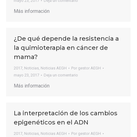
mayo 23, 2017
Deja un comentario
Más información
¿De qué depende la resistencia a
la quimioterapia en cáncer de
mama?
2017
,
Noticias
,
Noticias AEGH
Por
gestor AEGH
mayo 23, 2017
Deja un comentario
Más información
La interpretación de los cambios
epigenéticos en el ADN
2017
,
Noticias
,
Noticias AEGH
Por
gestor AEGH