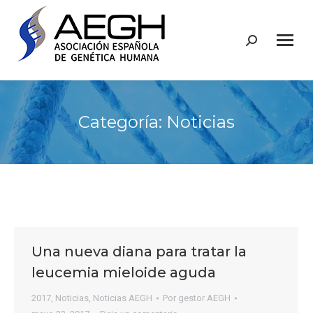
Buscar:
Categoría:
Noticias
Una nueva diana para tratar la
leucemia mieloide aguda
2017
,
Noticias
,
Noticias AEGH
Por
gestor AEGH