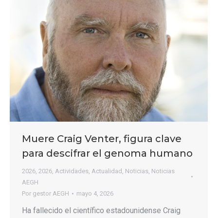
Muere Craig Venter, figura clave
para descifrar el genoma humano
2026
,
2026
,
Actividades
,
Actualidad
,
Noticias
,
Noticias
AEGH
Por
gestor AEGH
mayo 4, 2026
Ha fallecido el científico estadounidense Craig