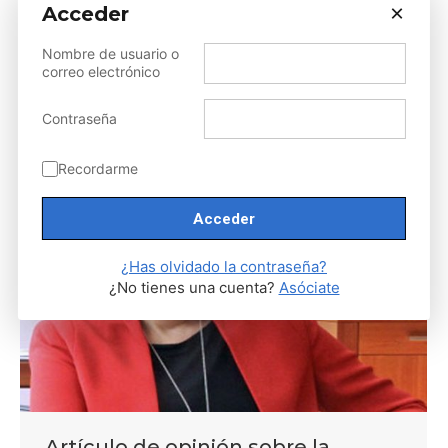
AEGH
,
Noticias
,
Noticias AEGH
,
Organizados AEGH
×
Acceder
Por
gestor AEGH
mayo 12, 2026
Nombre de usuario o
Sorry, but you do not have permission to view this
correo electrónico
content.
Contraseña
Recordarme
¿Has olvidado la contraseña?
¿No tienes una cuenta?
Asóciate
Artículo de opinión sobre la