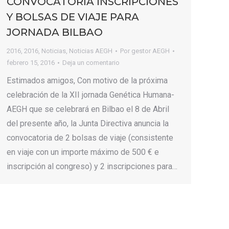
CONVOCATORIA INSCRIPCIONES
Y BOLSAS DE VIAJE PARA
JORNADA BILBAO
2016
,
2016
,
Noticias
,
Noticias AEGH
Por
gestor AEGH
febrero 15, 2016
Deja un comentario
Estimados amigos, Con motivo de la próxima
celebración de la XII jornada Genética Humana-
AEGH que se celebrará en Bilbao el 8 de Abril
del presente año, la Junta Directiva anuncia la
convocatoria de 2 bolsas de viaje (consistente
en viaje con un importe máximo de 500 € e
inscripción al congreso) y 2 inscripciones para…