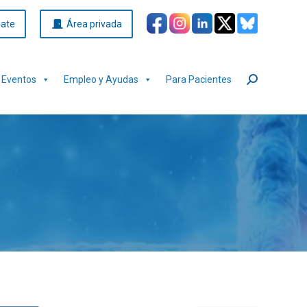
iate
Área privada
Eventos
Empleo y Ayudas
Para Pacientes
Buscar: