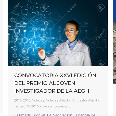
CONVOCATORIA XXVI EDICIÓN
DEL PREMIO AL JOVEN
INVESTIGADOR DE LA AEGH
2016
,
2016
,
Noticias
,
Noticias AEGH
Por
gestor AEGH
febrero 15, 2016
Deja un comentario
Estimad@ soci@, La Asociación Española de