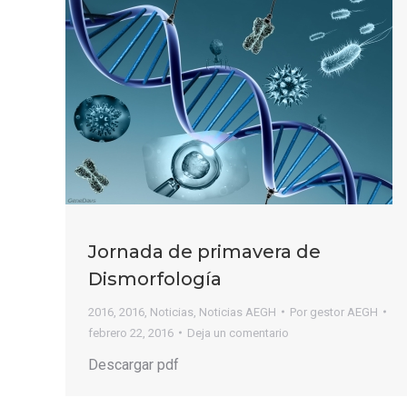
Jornada de primavera de
Dismorfología
2016
,
2016
,
Noticias
,
Noticias AEGH
Por
gestor AEGH
febrero 22, 2016
Deja un comentario
Descargar pdf