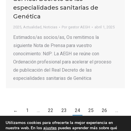
especialidades sanitarias de
Genética
2025
,
Actualidad
,
Noticias
Por
gestor AEGH
abril 1, 2025
Estimados/as socios/as, Os remitimos la
siguiente Nota de Prensa para vuestro
conocimiento: NdP: La AEGH se reúne con
Ordenación profesional para acelerar el proceso
de publicación del Real Decreto de las
especialidades sanitarias de Genética
←
1
…
22
23
24
25
26
…
151
→
Utilizamos cookies para ofrecerte la mejor experiencia en
nuestra web. En los
ajustes
puedes aprender más sobre qué