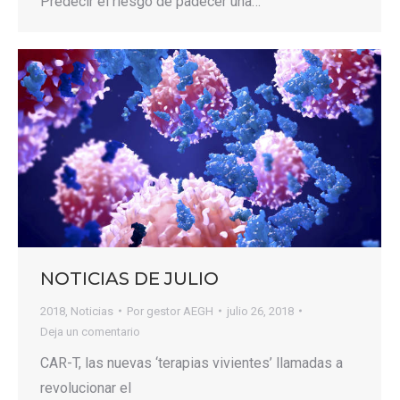
Predecir el riesgo de padecer una…
NOTICIAS DE JULIO
2018
,
Noticias
Por
gestor AEGH
julio 26, 2018
Deja un comentario
CAR-T, las nuevas ‘terapias vivientes’ llamadas a
revolucionar el