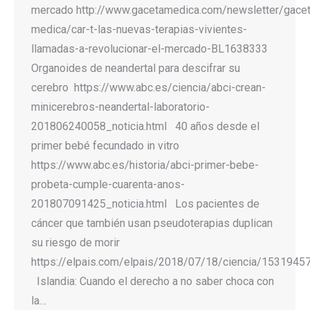
mercado http://www.gacetamedica.com/newsletter/gacet
medica/car-t-las-nuevas-terapias-vivientes-
llamadas-a-revolucionar-el-mercado-BL1638333
Organoides de neandertal para descifrar su
cerebro https://www.abc.es/ciencia/abci-crean-
minicerebros-neandertal-laboratorio-
201806240058_noticia.html 40 años desde el
primer bebé fecundado in vitro
https://www.abc.es/historia/abci-primer-bebe-
probeta-cumple-cuarenta-anos-
201807091425_noticia.html Los pacientes de
cáncer que también usan pseudoterapias duplican
su riesgo de morir
https://elpais.com/elpais/2018/07/18/ciencia/1531945
Islandia: Cuando el derecho a no saber choca con
la…