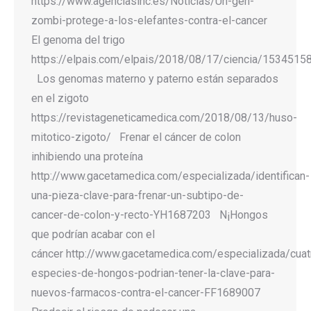
https://www.agenciasinc.es/Noticias/Un-gen-
zombi-protege-a-los-elefantes-contra-el-cancer
El genoma del trigo
https://elpais.com/elpais/2018/08/17/ciencia/1534515
Los genomas materno y paterno están separados
en el zigoto
https://revistageneticamedica.com/2018/08/13/huso-
mitotico-zigoto/ Frenar el cáncer de colon
inhibiendo una proteína
http://www.gacetamedica.com/especializada/identifican-
una-pieza-clave-para-frenar-un-subtipo-de-
cancer-de-colon-y-recto-YH1687203 N¡Hongos
que podrían acabar con el
cáncer http://www.gacetamedica.com/especializada/cuat
especies-de-hongos-podrian-tener-la-clave-para-
nuevos-farmacos-contra-el-cancer-FF1689007