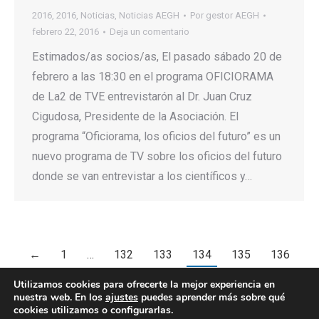
2016
,
2016
,
Noticias
,
Noticias AEGH
Por
gestor AEGH
febrero 22, 2016
Deja un comentario
Estimados/as socios/as, El pasado sábado 20 de
febrero a las 18:30 en el programa OFICIORAMA
de La2 de TVE entrevistarón al Dr. Juan Cruz
Cigudosa, Presidente de la Asociación. El
programa “Oficiorama, los oficios del futuro” es un
nuevo programa de TV sobre los oficios del futuro
donde se van entrevistar a los científicos y…
←
1
…
132
133
134
135
136
…
151
→
Utilizamos cookies para ofrecerte la mejor experiencia en
nuestra web. En los
ajustes
puedes aprender más sobre qué
cookies utilizamos o configurarlas.