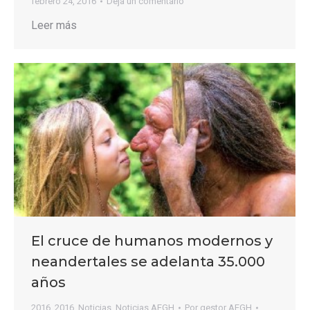
febrero 24, 2016
Deja un comentario
Leer más
El cruce de humanos modernos y
neandertales se adelanta 35.000
años
2016
,
2016
,
Noticias
,
Noticias AEGH
Por
gestor AEGH