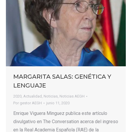
MARGARITA SALAS: GENÉTICA Y
LENGUAJE
2020
,
Actualidad
,
Noticias
,
Noticias AEGH
Por
gestor AEGH
junio 11, 2020
Enrique Viguera Minguez publica este artículo
divulgativo en The Conversation acerca del ingreso
en la Real Academia Española (RAE) de la