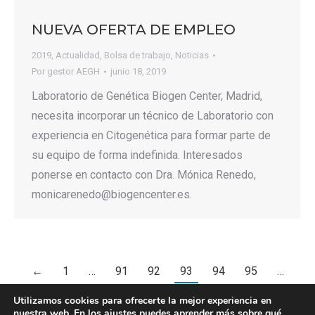
NUEVA OFERTA DE EMPLEO
2019
,
Actualidad
,
Bolsa de trabajo
,
Noticias
Por
gestor AEGH
junio 18, 2019
Laboratorio de Genética Biogen Center, Madrid,
necesita incorporar un técnico de Laboratorio con
experiencia en Citogenética para formar parte de
su equipo de forma indefinida. Interesados
ponerse en contacto con Dra. Mónica Renedo,
monicarenedo@biogencenter.es.
←
1
…
91
92
93
94
95
…
151
→
Utilizamos cookies para ofrecerte la mejor experiencia en
nuestra web. En los
ajustes
puedes aprender más sobre qué