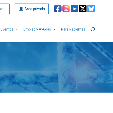
iate
Área privada
Eventos
Empleo y Ayudas
Para Pacientes
Buscar: