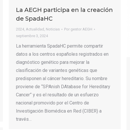
La AEGH participa en la creación
de SpadaHC
2024
,
Actualidad
,
Noticias
Por
gestor AEGH
septiembre 3, 2024
La herramienta SpadaHC permite compartir
datos a los centros españoles registrados en
diagnóstico genético para mejorar la
clasificación de variantes genéticas que
predisponen al cáncer hereditario. Su nombre
proviene de “SPAnish DAtabase for Hereditary
Cancer” y es el resultado de un esfuerzo
nacional promovido por el Centro de
Investigación Biomédica en Red (CIBER) a
través…