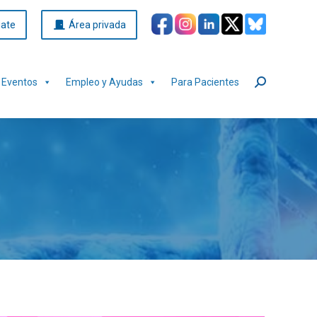
iate
Área privada
Eventos
Empleo y Ayudas
Para Pacientes
Buscar: