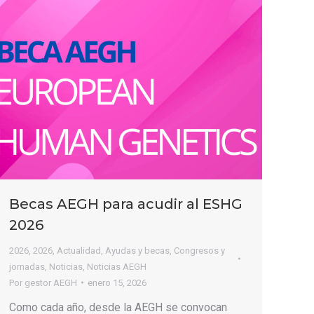
Becas AEGH para acudir al ESHG
2026
2026
,
2026
,
Actualidad
,
Ayudas y becas
,
Congresos y
jornadas
,
Noticias
,
Noticias AEGH
Por
gestor AEGH
enero 15, 2026
Como cada año, desde la AEGH se convocan