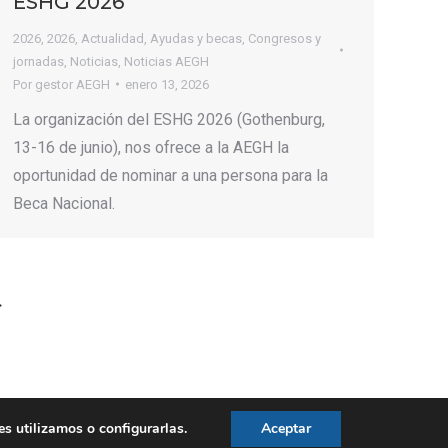
ESHG 2026
2026
,
2026
,
Actualidad
,
Ayudas y becas
,
Congresos y
jornadas
,
Noticias
,
Noticias AEGH
Por
gestor AEGH
enero 13, 2026
La organización del ESHG 2026 (Gothenburg,
13-16 de junio), nos ofrece a la AEGH la
oportunidad de nominar a una persona para la
Beca Nacional.
→
 utilizamos o configurarlas.
Aceptar
Aviso legal
|
Política de privacidad
|
Politica de cookies