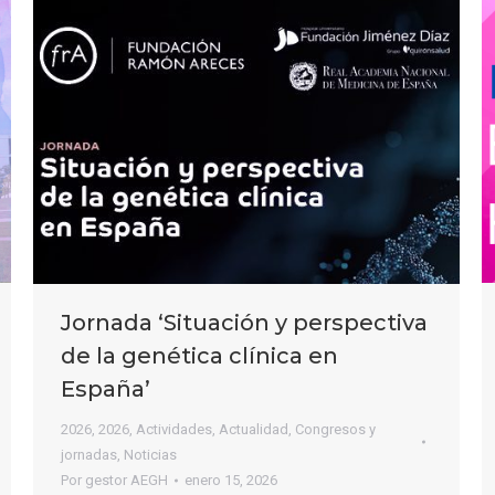
Jornada ‘Situación y perspectiva
de la genética clínica en
España’
2026
,
2026
,
Actividades
,
Actualidad
,
Congresos y
jornadas
,
Noticias
Por
gestor AEGH
enero 15, 2026