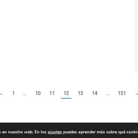
←
1
…
10
11
12
13
14
…
151
a en nuestra web. En los
ajustes
puedes aprender más sobre qué cookies