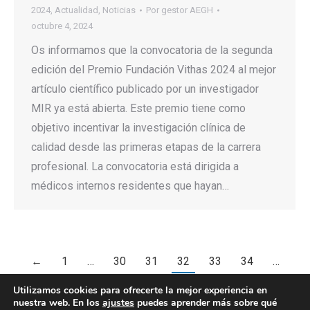
2024
,
Actualidad
,
Noticias
Por
gestor AEGH
octubre 4, 2024
Os informamos que la convocatoria de la segunda
edición del Premio Fundación Vithas 2024 al mejor
artículo científico publicado por un investigador
MIR ya está abierta. Este premio tiene como
objetivo incentivar la investigación clínica de
calidad desde las primeras etapas de la carrera
profesional. La convocatoria está dirigida a
médicos internos residentes que hayan…
←
1
…
30
31
32
33
34
…
151
→
Utilizamos cookies para ofrecerte la mejor experiencia en
nuestra web. En los
ajustes
puedes aprender más sobre qué